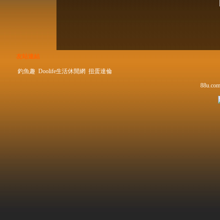
友站連結
釣魚趣
Doolife生活休閒網
扭蛋達倫
88u.com