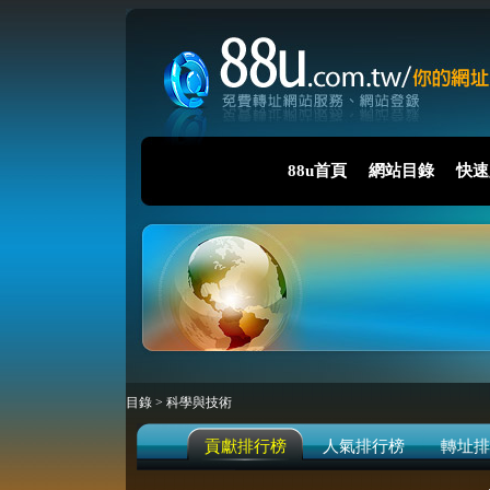
88u首頁
網站目錄
快速
目錄
>
科學與技術
貢獻排行榜
人氣排行榜
轉址排