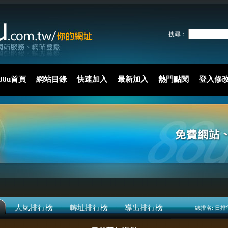
搜尋：
88u首頁
網站目錄
快速加入
最新加入
熱門點閱
登入修
人氣排行榜
轉址排行榜
導出排行榜
總排名:
日排