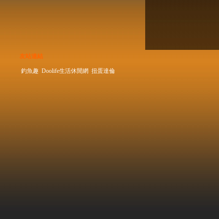
友站連結
釣魚趣
Doolife生活休閒網
扭蛋達倫