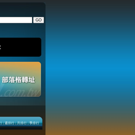
改
行
|
週排行
|
月排行
|
季排行