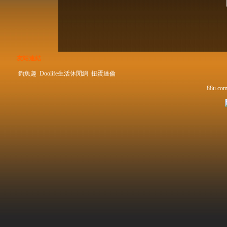
友站連結
釣魚趣
Doolife生活休閒網
扭蛋達倫
88u.com