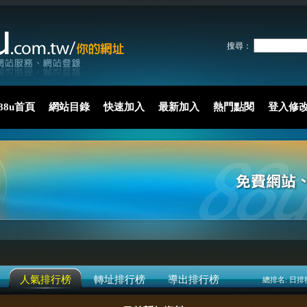
搜尋：
88u首頁
網站目錄
快速加入
最新加入
熱門點閱
登入修
人氣排行榜
轉址排行榜
導出排行榜
總排名:
日排