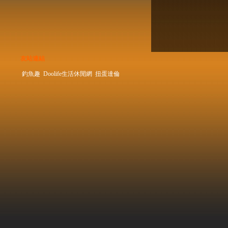
友站連結
釣魚趣
Doolife生活休閒網
扭蛋達倫