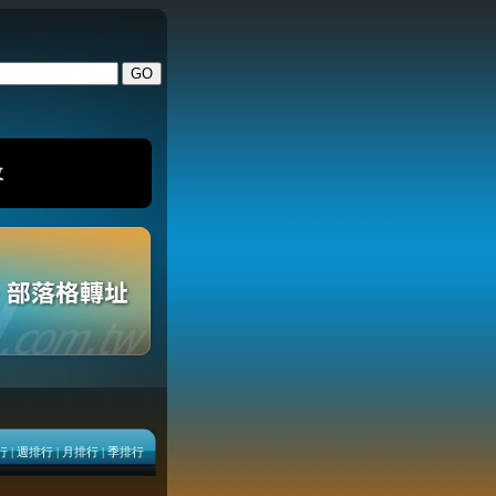
改
行
|
週排行
|
月排行
|
季排行