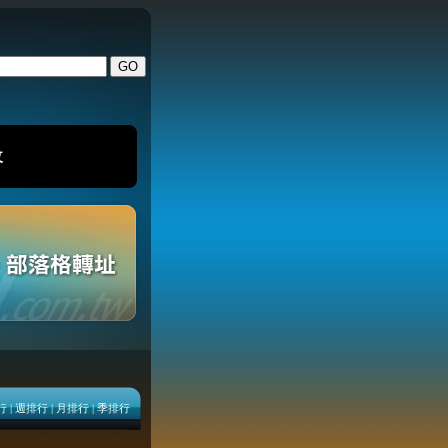
改
行
|
週排行
|
月排行
|
季排行