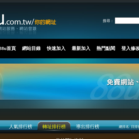
搜尋：
88u首頁
網站目錄
快速加入
最新加入
熱門點閱
登入修
人氣排行榜
轉址排行榜
導出排行榜
總排名:
日排