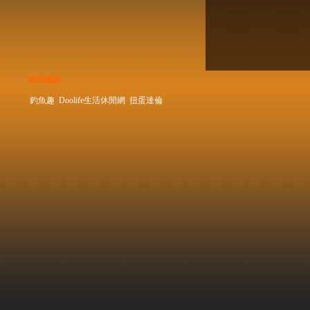
友站連結
釣魚趣
Doolife生活休閒網
扭蛋達倫