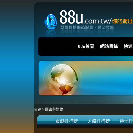
88u首頁
網站目錄
快速
目錄
>
圖書與媒體
貢獻排行榜
人氣排行榜
轉址排