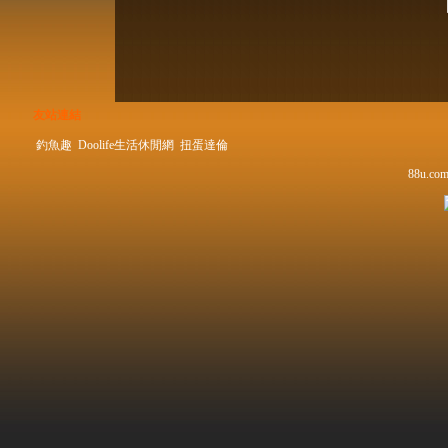
友站連結
釣魚趣
Doolife生活休閒網
扭蛋達倫
88u.com