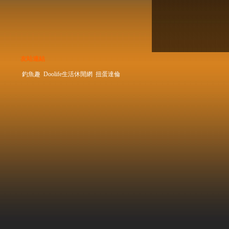
友站連結
釣魚趣
Doolife生活休閒網
扭蛋達倫