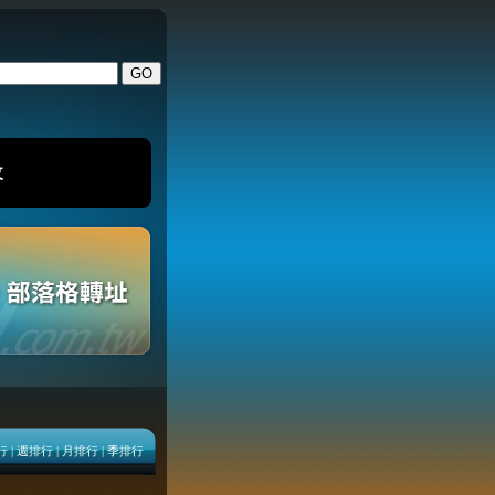
改
行
|
週排行
|
月排行
|
季排行