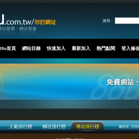
搜尋：
88u首頁
網站目錄
快速加入
最新加入
熱門點閱
登入修
人氣排行榜
轉址排行榜
導出排行榜
總排名:
日排