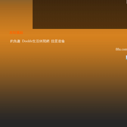
友站連結
釣魚趣
Doolife生活休閒網
扭蛋達倫
88u.com