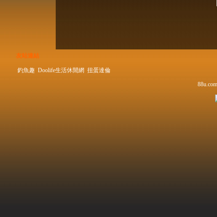
友站連結
釣魚趣
Doolife生活休閒網
扭蛋達倫
88u.com