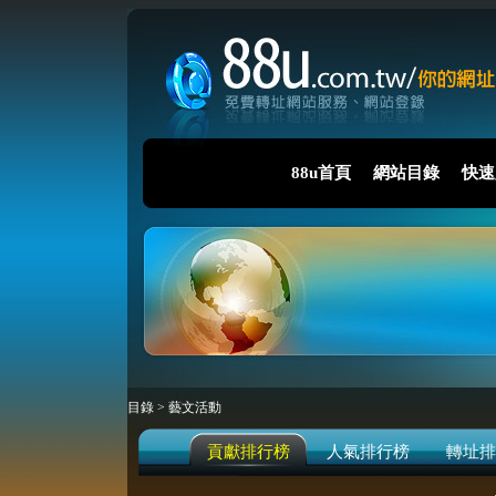
88u首頁
網站目錄
快速
目錄
>
藝文活動
貢獻排行榜
人氣排行榜
轉址排