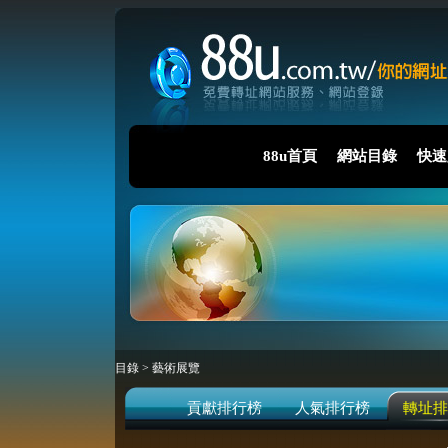
88u首頁
網站目錄
快速
目錄
>
藝術展覽
貢獻排行榜
人氣排行榜
轉址排