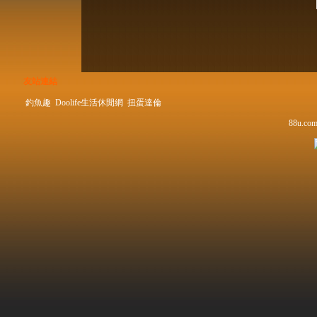
友站連結
釣魚趣
Doolife生活休閒網
扭蛋達倫
88u.com