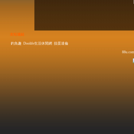
友站連結
釣魚趣
Doolife生活休閒網
扭蛋達倫
88u.com