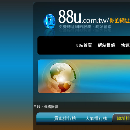
88u首頁
網站目錄
快速
目錄
>
機構團體
貢獻排行榜
人氣排行榜
轉址排