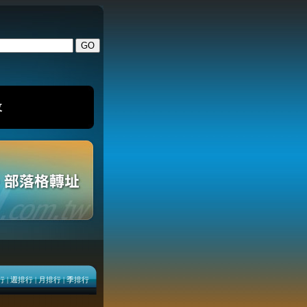
改
行
|
週排行
|
月排行
|
季排行