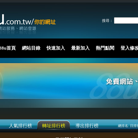
搜尋：
88u首頁
網站目錄
快速加入
最新加入
熱門點閱
登入修
人氣排行榜
轉址排行榜
導出排行榜
總排名:
日排