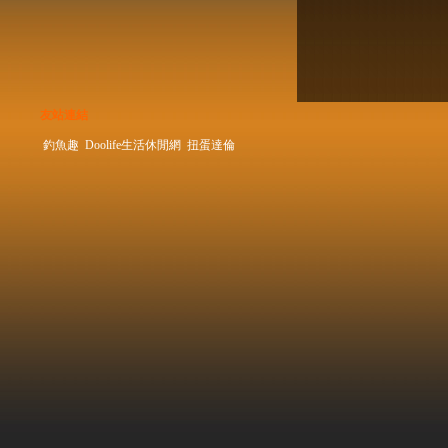
友站連結
釣魚趣
Doolife生活休閒網
扭蛋達倫