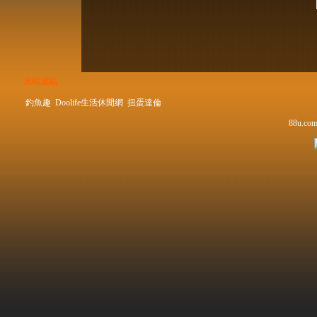
友站連結
釣魚趣
Doolife生活休閒網
扭蛋達倫
88u.com