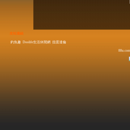
友站連結
釣魚趣
Doolife生活休閒網
扭蛋達倫
88u.com