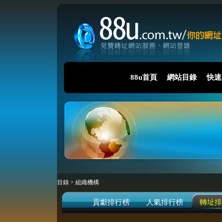
88u首頁
網站目錄
快速
目錄
>
組織機構
貢獻排行榜
人氣排行榜
轉址排