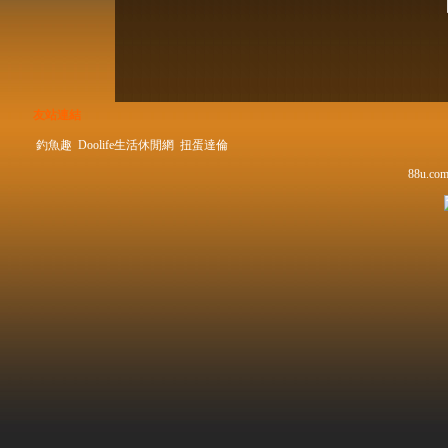
友站連結
釣魚趣
Doolife生活休閒網
扭蛋達倫
88u.com