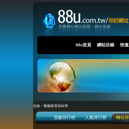
88u首頁
網站目錄
快速
目錄
>
醫藥教育與科學
貢獻排行榜
人氣排行榜
轉址排