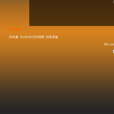
友站連結
釣魚趣
Doolife生活休閒網
扭蛋達倫
88u.com