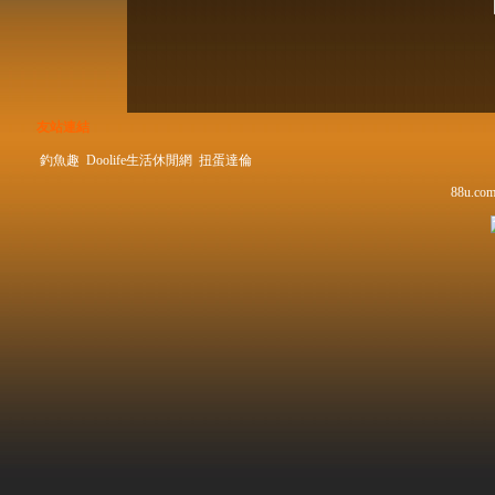
友站連結
釣魚趣
Doolife生活休閒網
扭蛋達倫
88u.com