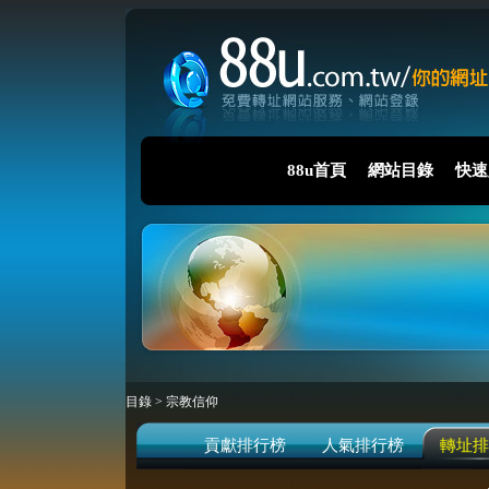
88u首頁
網站目錄
快速
目錄
>
宗教信仰
貢獻排行榜
人氣排行榜
轉址排