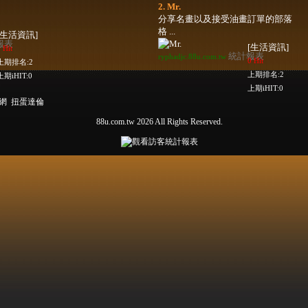
2. Mr.
分享名畫以及接受油畫訂單的部落
格 ...
[生活資訊]
報表
[生活資訊]
 Hit
統計報表
ryphadjc.88u.com.tw
0 Hit
上期排名:2
上期排名:2
上期iHIT:0
上期iHIT:0
閒網
扭蛋達倫
88u.com.tw 2026 All Rights Reserved.