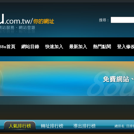
搜尋：
88u首頁
網站目錄
快速加入
最新加入
熱門點閱
登入修
人氣排行榜
轉址排行榜
導出排行榜
總排名:
日排