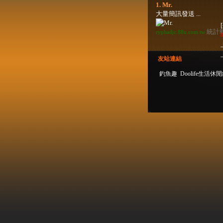
1. Mr.
大量簡訊發送 ...
統計
ryphadjc.88u.com.tw
0
友站連結
釣魚趣
Doolife生活休