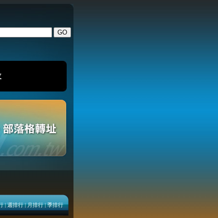
改
行
|
週排行
|
月排行
|
季排行