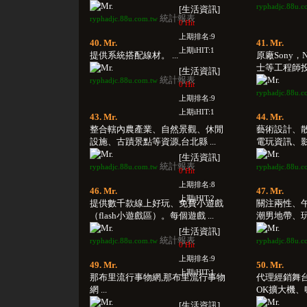
ryphadjc.88u.c
[生活資訊]
統計報表
ryphadjc.88u.com.tw
0 Hit
上期排名:9
40. Mr.
41. Mr.
上期iHIT:1
提供系統搭配線材。 ...
原廠Sony，Ni
士等工程師投資
[生活資訊]
統計報表
ryphadjc.88u.com.tw
0 Hit
ryphadjc.88u.c
上期排名:9
上期iHIT:1
43. Mr.
44. Mr.
整合轄內農產業、自然景觀、休閒
藝術設計、
設施、古蹟景點等資源,台北縣 ...
電玩資訊、影
[生活資訊]
統計報表
ryphadjc.88u.com.tw
ryphadjc.88u.c
0 Hit
上期排名:8
46. Mr.
47. Mr.
上期iHIT:2
提供數千款線上好玩、免費小遊戲
關注兩性、
（flash小遊戲區）。每個遊戲 ...
潮男地帶、玩
[生活資訊]
統計報表
ryphadjc.88u.com.tw
ryphadjc.88u.c
0 Hit
上期排名:9
49. Mr.
50. Mr.
上期iHIT:1
那布里流行事物網,那布里流行事物
代理經銷舞
網 ...
OK擴大機、喇
[生活資訊]