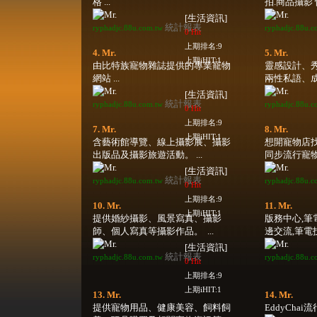
格 ...
拍.商品攝影 快
[生活資訊]
統計報表
ryphadjc.88u.com.tw
ryphadjc.88u.c
0 Hit
上期排名:9
4. Mr.
5. Mr.
上期iHIT:1
由比特族寵物雜誌提供的專業寵物
靈感設計、
網站 ...
兩性私語、成
[生活資訊]
統計報表
ryphadjc.88u.com.tw
ryphadjc.88u.c
0 Hit
上期排名:9
7. Mr.
8. Mr.
上期iHIT:1
含藝術館導覽、線上攝影展、攝影
想開寵物店
出版品及攝影旅遊活動。 ...
同步流行寵物
[生活資訊]
統計報表
ryphadjc.88u.com.tw
ryphadjc.88u.c
0 Hit
上期排名:9
10. Mr.
11. Mr.
上期iHIT:1
提供婚紗攝影、風景寫真、攝影
版務中心,筆
師、個人寫真等攝影作品。 ...
邊交流,筆電技
[生活資訊]
統計報表
ryphadjc.88u.com.tw
ryphadjc.88u.c
0 Hit
上期排名:9
上期iHIT:1
13. Mr.
14. Mr.
提供寵物用品、健康美容、飼料飼
EddyChai流