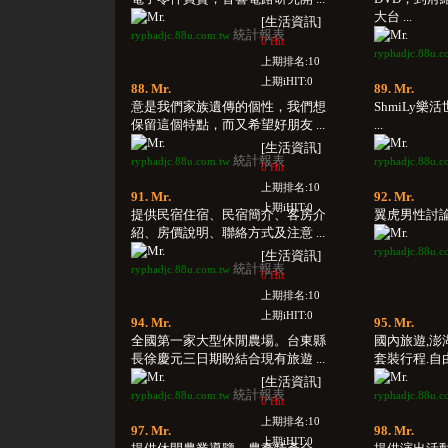
大台 ...
[生活資訊]
統計報表
ryphadjc.88u.com.tw
0 Hit
ryphadjc.88u.c
上期排名:10
上期iHIT:0
88. Mr.
89. Mr.
意是我們家族遺傳的個性，我們想
ShmiLy樂活
保留這個特點，而又希望好朋友 ...
...
[生活資訊]
統計報表
ryphadjc.88u.com.tw
ryphadjc.88u.c
0 Hit
上期排名:10
91. Mr.
92. Mr.
上期iHIT:0
提供民宿住宿、民宿簡介、客房介
翼虎男性討論板
紹、房價說明、聯絡方式及注意 ...
ryphadjc.88u.c
[生活資訊]
統計報表
ryphadjc.88u.com.tw
0 Hit
上期排名:10
上期iHIT:0
94. Mr.
95. Mr.
全國第一家大型休閒農場。台東縣
國內旅遊,澎
長徐慶元三日期盼結合現有旅遊 ...
套裝行程.自由 
[生活資訊]
統計報表
ryphadjc.88u.com.tw
ryphadjc.88u.c
0 Hit
上期排名:10
97. Mr.
98. Mr.
上期iHIT:0