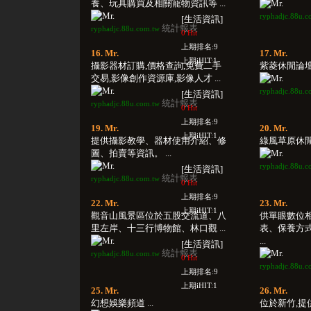
養、玩具購買及相關寵物資訊等 ...
ryphadjc.88u.c
[生活資訊]
統計報表
ryphadjc.88u.com.tw
0 Hit
上期排名:9
16. Mr.
17. Mr.
上期iHIT:1
攝影器材訂購,價格查詢,免費二手
紫菱休閒論壇 .
交易,影像創作資源庫,影像人才 ...
ryphadjc.88u.c
[生活資訊]
統計報表
ryphadjc.88u.com.tw
0 Hit
上期排名:9
19. Mr.
20. Mr.
上期iHIT:1
提供攝影教學、器材使用介紹、修
綠風草原休閒小
圖、拍賣等資訊。 ...
ryphadjc.88u.c
[生活資訊]
統計報表
ryphadjc.88u.com.tw
0 Hit
上期排名:9
22. Mr.
23. Mr.
上期iHIT:1
觀音山風景區位於五股交流道、八
供單眼數位
里左岸、十三行博物館、林口觀 ...
表、保養方
...
[生活資訊]
統計報表
ryphadjc.88u.com.tw
0 Hit
ryphadjc.88u.c
上期排名:9
上期iHIT:1
25. Mr.
26. Mr.
幻想娛樂頻道 ...
位於新竹,