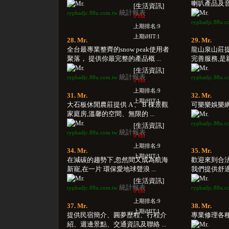
喇叭產品及音
[生活資訊]
統計報表
ryphadjc.88u.com.tw
0 Hit
ryphadjc.88u.c
上期排名:9
上期iHIT:1
28. Mr.
29. Mr.
全台最專業整齊的snow peak使用者
龍山泉山莊
聚落， 提供你最完整的產品概 ...
完善服務,是親
[生活資訊]
統計報表
ryphadjc.88u.com.tw
ryphadjc.88u.c
0 Hit
上期排名:9
31. Mr.
32. Mr.
上期iHIT:1
大石板休閒農莊提供 A 、 B 棟景觀
可樂樂娛樂網,
家庭房,溫馨的空間、無限的 ...
ryphadjc.88u.c
[生活資訊]
統計報表
ryphadjc.88u.com.tw
0 Hit
上期排名:9
34. Mr.
35. Mr.
上期iHIT:1
在減碳的趨勢下,忽然間又成為航海
歡迎來到合
新寵,在一片 環保愛地球聲浪 ...
我們提供舒適
[生活資訊]
統計報表
ryphadjc.88u.com.tw
ryphadjc.88u.c
0 Hit
上期排名:9
37. Mr.
38. Mr.
上期iHIT:1
提供民宿簡介、圓夢歷程、行程介
專業修理各種
紹、週邊景點、交通資訊及聯絡 ...