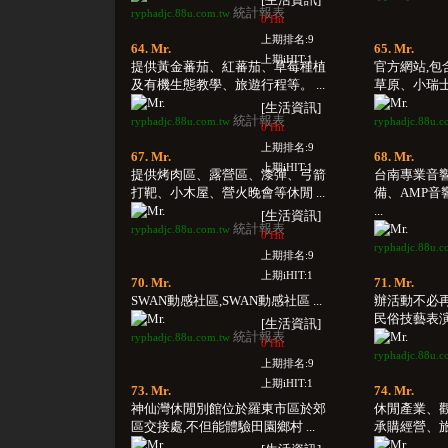
統計報表
ryphadjc.88u.com.tw
0 Hit
上期排名:9
64. Mr.
65. Mr.
上期iHIT:1
提供黃金蕃茄、紅蕃茄、草莓種植
官方網站,
及有機生態教學、旅遊行程等。 ...
草原、小瑞士
[生活資訊]
統計報表
ryphadjc.88u.com.tw
ryphadjc.88u.c
0 Hit
上期排名:9
67. Mr.
68. Mr.
上期iHIT:1
提供烤肉區、露營區、漆彈、弓箭
台南專業音
打靶、小木屋、營火晚會等休閒 ...
備、AMP音
...
[生活資訊]
統計報表
ryphadjc.88u.com.tw
0 Hit
ryphadjc.88u.c
上期排名:9
上期iHIT:1
70. Mr.
71. Mr.
SWAN動感社區,SWAN動感社區 ...
辦活動不必
民俗技藝表演
[生活資訊]
統計報表
ryphadjc.88u.com.tw
0 Hit
ryphadjc.88u.c
上期排名:9
上期iHIT:1
73. Mr.
74. Mr.
神仙灣休閒別館位於羅東市區於郊
休閒產業、
區交接處,不但能體驗田園鄉村 ...
承購經營、旅