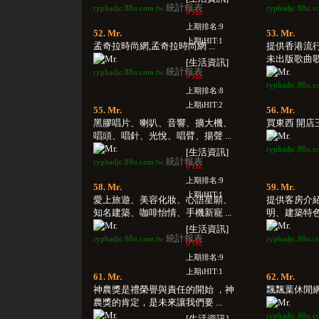
統計報表
ryphadjc.88u.com.tw
ryphadjc.88u.c
0 Hit
上期排名:9
52. Mr.
53. Mr.
上期iHIT:1
孟奇拉時尚網,孟奇拉時尚網 ...
提供香港流
未出版歌曲歌詞
[生活資訊]
統計報表
ryphadjc.88u.com.tw
0 Hit
ryphadjc.88u.c
上期排名:8
上期iHIT:2
55. Mr.
56. Mr.
黑膠唱片、喇叭、音響、擴大機、
買東西 開店王
唱頭、唱針、光悅、唱臂、揚聲 ...
ryphadjc.88u.c
[生活資訊]
統計報表
ryphadjc.88u.com.tw
0 Hit
上期排名:9
58. Mr.
59. Mr.
上期iHIT:1
愛上旅遊、美容化妝、心語星願、
提供客房介
知名建築、咖啡怡情、手機新寵 ...
明、建築特色、
[生活資訊]
統計報表
ryphadjc.88u.com.tw
ryphadjc.88u.c
0 Hit
上期排名:9
上期iHIT:1
61. Mr.
62. Mr.
神農獎是禮榮譽與責任的開始 ，神
飄飄葉休閒網 .
農獎的肯定，是未來讓我們要 ...
ryphadjc.88u.c
[生活資訊]