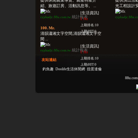
提供休閒農業導覽、農產特產介
提供演出活
紹、旅遊訂房、活動訊息等。 ...
光工程設計安
[生活資訊]
統計報表
ryphadjc.88u.com.tw
ryphadjc.88u.c
0 Hit
上期排名:10
100. Mr.
上期iHIT:0
清韻瀟湘文字空間,清韻瀟湘文字空
間 ...
[生活資訊]
統計報表
ryphadjc.88u.com.tw
0 Hit
上期排名:10
友站連結
上期iHIT:0
釣魚趣
Doolife生活休閒網
扭蛋達倫
88u.com.