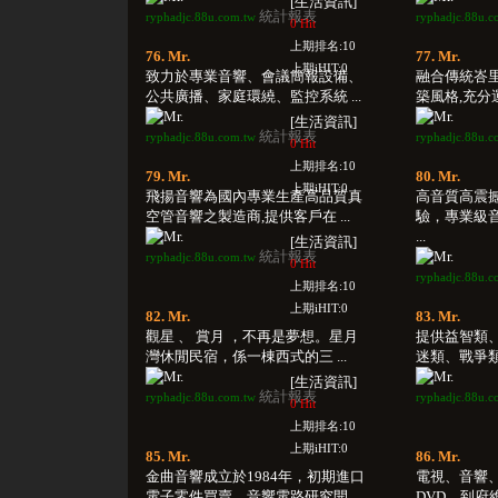
[生活資訊]
統計報表
ryphadjc.88u.com.tw
ryphadjc.88u.c
0 Hit
上期排名:10
76. Mr.
77. Mr.
上期iHIT:0
致力於專業音響、會議簡報設備、
融合傳統峇
公共廣播、家庭環繞、監控系統 ...
築風格,充分運
[生活資訊]
統計報表
ryphadjc.88u.com.tw
ryphadjc.88u.c
0 Hit
上期排名:10
79. Mr.
80. Mr.
上期iHIT:0
飛揚音響為國內專業生產高品質真
高音質高震
空管音響之製造商,提供客戶在 ...
驗，專業級
...
[生活資訊]
統計報表
ryphadjc.88u.com.tw
0 Hit
ryphadjc.88u.c
上期排名:10
上期iHIT:0
82. Mr.
83. Mr.
觀星 、 賞月 ，不再是夢想。星月
提供益智類
灣休閒民宿，係一棟西式的三 ...
迷類、戰爭類
[生活資訊]
統計報表
ryphadjc.88u.com.tw
ryphadjc.88u.c
0 Hit
上期排名:10
上期iHIT:0
85. Mr.
86. Mr.
金曲音響成立於1984年，初期進口
電視、音響
電子零件買賣，音響電路研究開 ...
DVD，到府