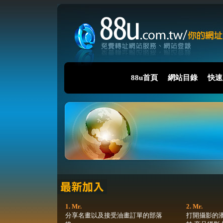
88u首頁
網站目錄
快速
1. Mr.
2. Mr.
分享名畫以及接受油畫訂單的部落
打開攝影的潘