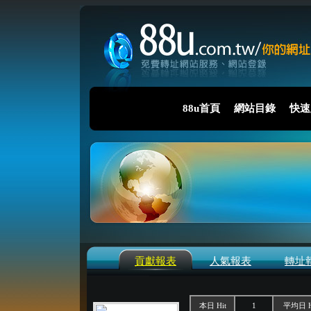
88u首頁
網站目錄
快速
貢獻報表
人氣報表
轉址
本日 Hit
1
平均日 H