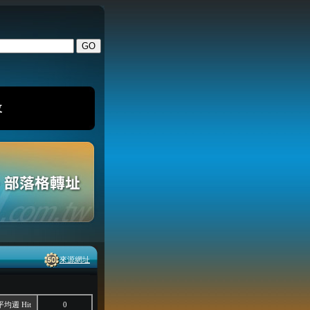
改
來源網址
平均週 Hit
0