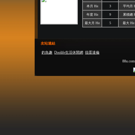
本月 Hit
3
平均月 H
年度 Hit
9
累積總 H
最大月 Hit
5
最大 Hit
友站連結
釣魚趣
Doolife生活休閒網
扭蛋達倫
88u.com.