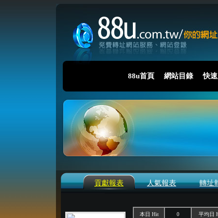
88u首頁
網站目錄
快速
貢獻報表
人氣報表
轉址
本日 Hit
0
平均日 H