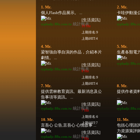
1. Mr.
2. Mr.
個人Flash作品展示。 ...
卡哇伊動漫公告
[生活資訊]
統計報表
ryphadjc.88u.com.tw
ryphadjc.88u.c
10 Hit
上期排名:9
上期iHIT:4
4. Mr.
5. Mr.
梁智強自導自演的作品，介紹本片
生產各類電力變
劇情。 ...
ryphadjc.88u.c
[生活資訊]
統計報表
ryphadjc.88u.com.tw
8 Hit
上期排名:9
上期iHIT:4
7. Mr.
8. Mr.
提供雲林教育資訊、最新消息及公
提供作者資
告事項等資訊。 ...
...
[生活資訊]
統計報表
ryphadjc.88u.com.tw
ryphadjc.88u.c
7 Hit
上期排名:6
10. Mr.
11. Mr.
上期iHIT:7
言吾心 公告,言吾心 心情故事 ...
包括心理諮
力資源策評師
[生活資訊]
統計報表
ryphadjc.88u.com.tw
7 Hit