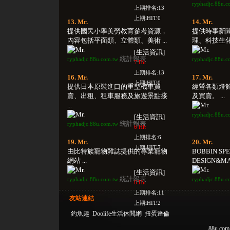
ryphadjc.88u.c
上期排名:13
上期iHIT:0
13. Mr.
14. Mr.
提供國民小學美勞教育參考資源，
提供時事新
內容包括平面類、立體類、美術 ...
理、科技生化
[生活資訊]
統計報表
ryphadjc.88u.com.tw
ryphadjc.88u.c
7 Hit
上期排名:13
16. Mr.
17. Mr.
上期iHIT:0
提供日本原裝進口的重型機車買
經營各類燈
賣、出租、租車服務及旅遊景點接
及買賣。 ...
...
ryphadjc.88u.c
[生活資訊]
統計報表
ryphadjc.88u.com.tw
6 Hit
上期排名:6
19. Mr.
20. Mr.
上期iHIT:7
由比特族寵物雜誌提供的專業寵物
BOBBIN SP
網站 ...
DESIGN&MAK
[生活資訊]
統計報表
ryphadjc.88u.com.tw
ryphadjc.88u.c
6 Hit
上期排名:11
友站連結
上期iHIT:2
釣魚趣
Doolife生活休閒網
扭蛋達倫
88u.com.