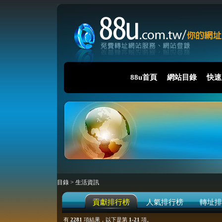
88u首頁
網站目錄
快速
目錄
>
生活資訊
貢獻排行榜
人氣排行榜
轉址排
有
2281
項結果，以下是第
1-21
項。