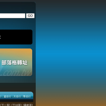
改
行
|
週排行
|
月排行
|
季排行
[下一頁]
[下10頁]
[最終頁]