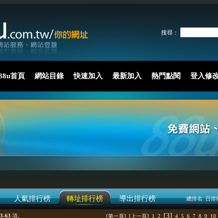
搜尋：
88u首頁
網站目錄
快速加入
最新加入
熱門點閱
登入修
人氣排行榜
轉址排行榜
導出排行榜
總排名:
日排
[3]
3-63
項。
[第一頁]
[上一頁]
1
2
4
5
6
7
8
9
10