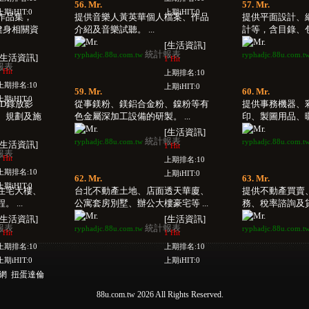
56. Mr.
57. Mr.
上期iHIT:0
上期iHIT:0
有作品集，
提供音樂人黃英華個人檔案、作品
提供平面設計、網
，健身相關資
介紹及音樂試聽。 ...
計等，含目錄、包裝
[生活資訊]
統計報表
ryphadjc.88u.com.tw
ryphadjc.88u.com.t
[生活資訊]
1 Hit
報表
 Hit
上期排名:10
上期排名:10
上期iHIT:0
59. Mr.
60. Mr.
上期iHIT:0
D錄放影
從事鎂粉、鎂鋁合金粉、鎳粉等有
提供事務機器、
、規劃及施
色金屬深加工設備的研製。 ...
印、製圖用品、曬圖
[生活資訊]
統計報表
ryphadjc.88u.com.tw
ryphadjc.88u.com.t
[生活資訊]
1 Hit
報表
 Hit
上期排名:10
上期排名:10
上期iHIT:0
62. Mr.
63. Mr.
上期iHIT:0
住宅大樓、
台北不動產土地、店面透天華廈、
提供不動產買賣
 ...
公寓套房別墅、辦公大樓豪宅等 ...
務、稅率諮詢及貸款
[生活資訊]
[生活資訊]
報表
統計報表
ryphadjc.88u.com.tw
ryphadjc.88u.com.t
 Hit
1 Hit
上期排名:10
上期排名:10
上期iHIT:0
上期iHIT:0
閒網
扭蛋達倫
88u.com.tw 2026 All Rights Reserved.