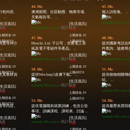
44. Mr.
45. Mr.
行程內容、
澳洲新聞、社區動態、物業市場、
個人詩歌集。 ...
..
天氣報告等。 ...
ryphadjc.88u.com.t
[生活資訊]
[生活資訊]
報表
統計報表
ryphadjc.88u.com.tw
 Hit
1 Hit
上期排名:10
上期排名:10
47. Mr.
48. Mr.
上期iHIT:0
上期iHIT:0
買賣等仲介
Hitachi, Ltd. 子公司，生產電工系
提供國家考試合
.
統及電子零組件等產品。 ...
件查詢、協會簡介、
[生活資訊]
[生活資訊]
報表
統計報表
ryphadjc.88u.com.tw
ryphadjc.88u.com.t
 Hit
1 Hit
上期排名:10
上期排名:10
50. Mr.
51. Mr.
上期iHIT:0
上期iHIT:0
史及教材資
提供WinAmp3皮膚下載。 ...
提供植物相關傳
站。 ...
[生活資訊]
統計報表
ryphadjc.88u.com.tw
[生活資訊]
1 Hit
報表
ryphadjc.88u.com.t
 Hit
上期排名:10
上期排名:10
上期iHIT:0
53. Mr.
54. Mr.
上期iHIT:0
俗等內容。
提供電腦職前就業訓練，包含公告
提供履歷表撰寫教學
事項、訓練課程、課程表、討論 ...
ryphadjc.88u.com.t
[生活資訊]
[生活資訊]
報表
統計報表
ryphadjc.88u.com.tw
 Hit
1 Hit
上期排名:10
上期排名:10