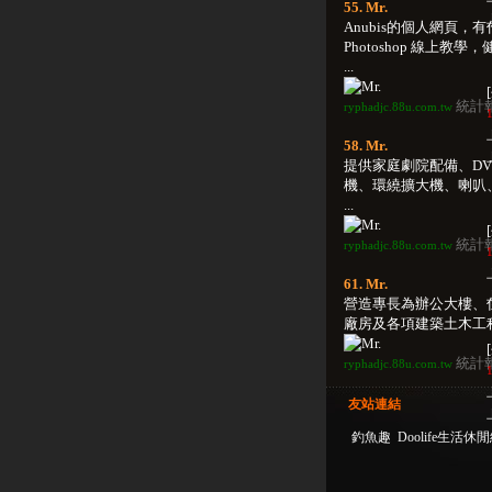
55. Mr.
Anubis的個人網頁，
Photoshop 線上教學
...
統計
ryphadjc.88u.com.tw
1
58. Mr.
提供家庭劇院配備、DV
機、環繞擴大機、喇叭
...
統計
ryphadjc.88u.com.tw
1
61. Mr.
營造專長為辦公大樓、
廠房及各項建築土木工程。
統計
ryphadjc.88u.com.tw
1
友站連結
釣魚趣
Doolife生活休