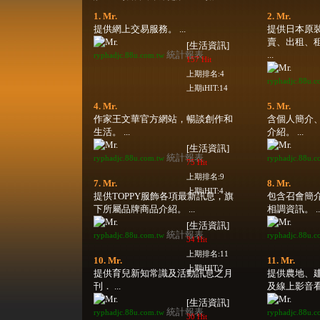
1. Mr.
2. Mr.
提供網上交易服務。 ...
提供日本原
賣、出租、
[生活資訊]
統計報表
...
ryphadjc.88u.com.tw
157 Hit
上期排名:4
ryphadjc.88u.c
上期iHIT:14
4. Mr.
5. Mr.
作家王文華官方網站，暢談創作和
含個人簡介
生活。 ...
介紹。 ...
[生活資訊]
統計報表
ryphadjc.88u.com.tw
ryphadjc.88u.c
75 Hit
上期排名:9
7. Mr.
8. Mr.
上期iHIT:4
提供TOPPY服飾各項最新訊息，旗
包含召會簡
下所屬品牌商品介紹。 ...
相調資訊。 ..
[生活資訊]
統計報表
ryphadjc.88u.com.tw
ryphadjc.88u.c
34 Hit
上期排名:11
10. Mr.
11. Mr.
上期iHIT:2
提供育兒新知常識及活動訊息之月
提供農地、
刊． ...
及線上影音看屋
[生活資訊]
統計報表
ryphadjc.88u.com.tw
ryphadjc.88u.c
30 Hit