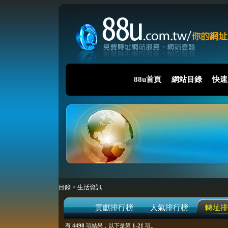
88u首頁
網站目錄
快速
目錄
>
生活資訊
貢獻排行榜
人氣排行榜
轉址排
有
4498
項結果，以下是第
1-21
項。