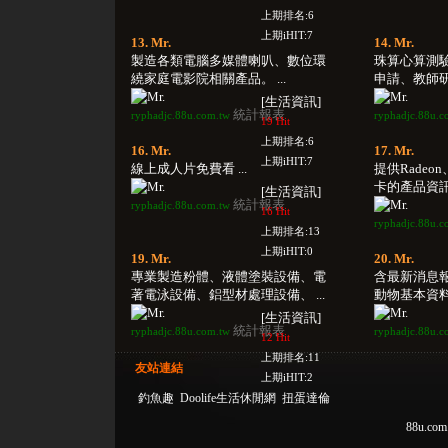
上期排名:6
上期iHIT:7
13. Mr.
14. Mr.
製造各類電腦多媒體喇叭、數位環
珠算心算測
繞家庭電影院相關產品。 ...
申請、教師研
[生活資訊]
統計報表
ryphadjc.88u.com.tw
ryphadjc.88u.c
19 Hit
上期排名:6
16. Mr.
17. Mr.
上期iHIT:7
線上成人片免費看 ...
提供Radeon
卡的產品資訊及
[生活資訊]
統計報表
ryphadjc.88u.com.tw
16 Hit
ryphadjc.88u.c
上期排名:13
上期iHIT:0
19. Mr.
20. Mr.
專業製造粉體、液體塗裝設備、電
含最新消息
著電泳設備、鋁型材處理設備、 ...
動物基本資料檢
[生活資訊]
統計報表
ryphadjc.88u.com.tw
ryphadjc.88u.c
12 Hit
上期排名:11
友站連結
上期iHIT:2
釣魚趣
Doolife生活休閒網
扭蛋達倫
88u.com.