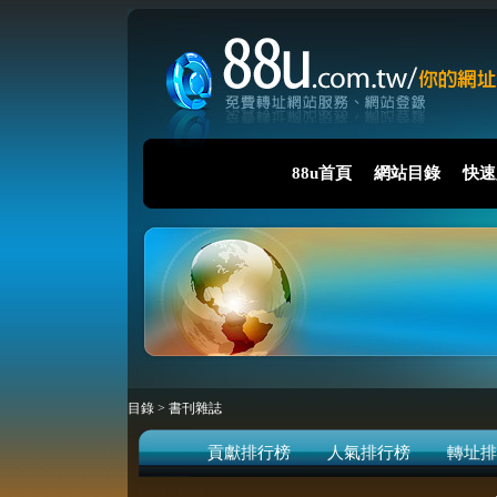
88u首頁
網站目錄
快速
目錄
>
書刊雜誌
貢獻排行榜
人氣排行榜
轉址排