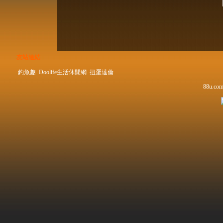
友站連結
釣魚趣
Doolife生活休閒網
扭蛋達倫
88u.com