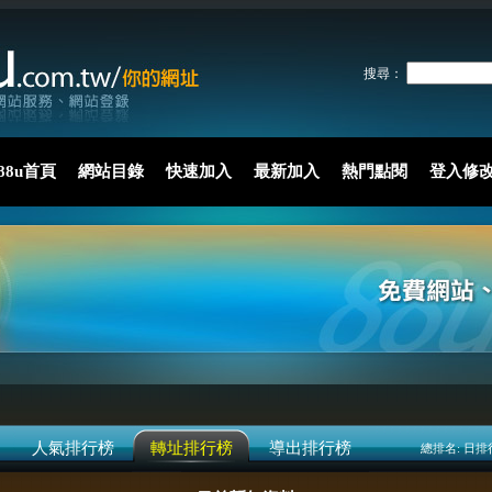
搜尋：
88u首頁
網站目錄
快速加入
最新加入
熱門點閱
登入修
人氣排行榜
轉址排行榜
導出排行榜
總排名:
日排