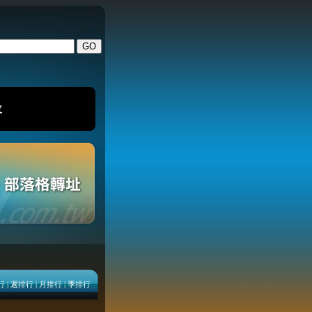
改
行
|
週排行
|
月排行
|
季排行