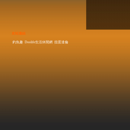
友站連結
釣魚趣
Doolife生活休閒網
扭蛋達倫