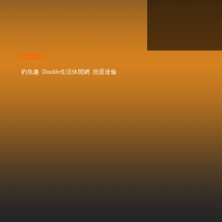
友站連結
釣魚趣
Doolife生活休閒網
扭蛋達倫