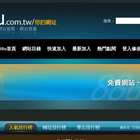
搜尋：
88u首頁
網站目錄
快速加入
最新加入
熱門點閱
登入修
人氣排行榜
轉址排行榜
導出排行榜
總排名:
日排