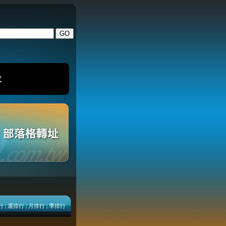
改
行
|
週排行
|
月排行
|
季排行