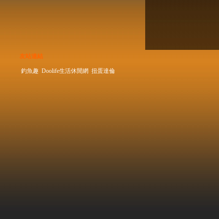
友站連結
釣魚趣
Doolife生活休閒網
扭蛋達倫