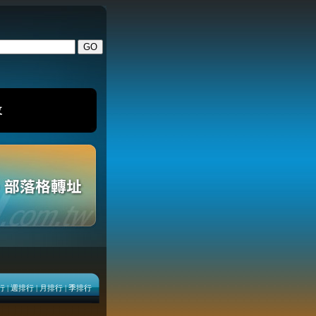
改
行
|
週排行
|
月排行
|
季排行