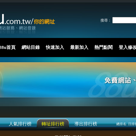
搜尋：
88u首頁
網站目錄
快速加入
最新加入
熱門點閱
登入修
人氣排行榜
轉址排行榜
導出排行榜
總排名:
日排