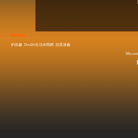
友站連結
釣魚趣
Doolife生活休閒網
扭蛋達倫
88u.com