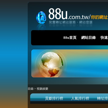
88u首頁
網站目錄
快速
目錄
>
視聽娛樂
貢獻排行榜
人氣排行榜
轉址排