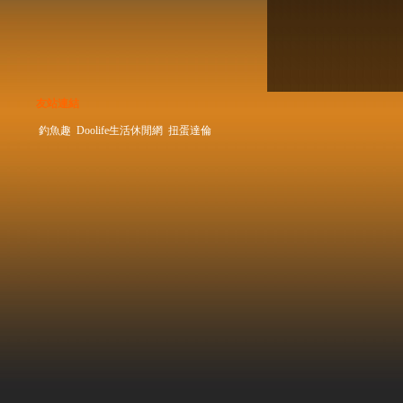
友站連結
釣魚趣
Doolife生活休閒網
扭蛋達倫