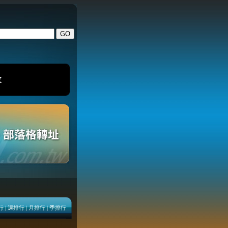
改
行
|
週排行
|
月排行
|
季排行