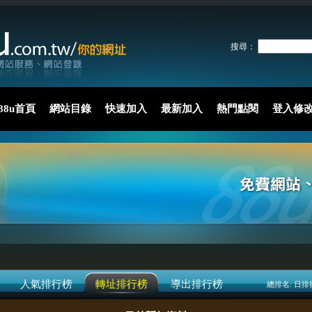
搜尋：
88u首頁
網站目錄
快速加入
最新加入
熱門點閱
登入修
人氣排行榜
轉址排行榜
導出排行榜
總排名:
日排