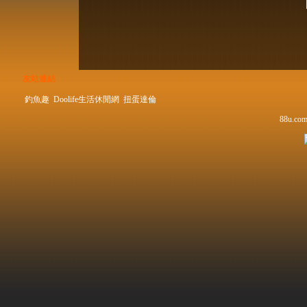
友站連結
釣魚趣
Doolife生活休閒網
扭蛋達倫
88u.com