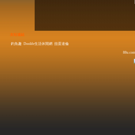
友站連結
釣魚趣
Doolife生活休閒網
扭蛋達倫
88u.com