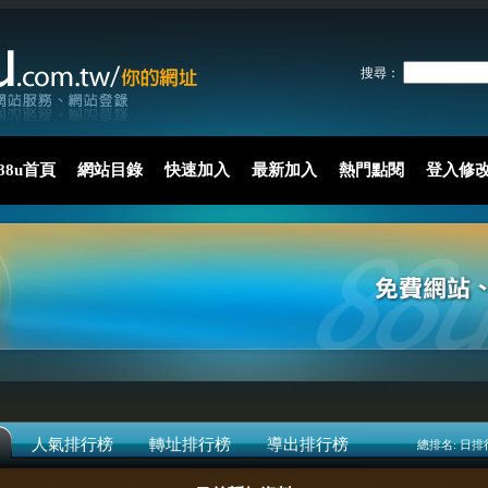
搜尋：
88u首頁
網站目錄
快速加入
最新加入
熱門點閱
登入修
人氣排行榜
轉址排行榜
導出排行榜
總排名:
日排