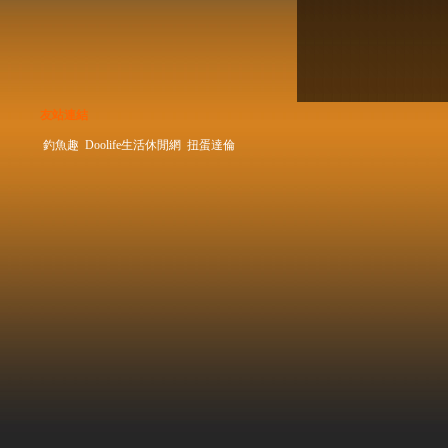
友站連結
釣魚趣
Doolife生活休閒網
扭蛋達倫