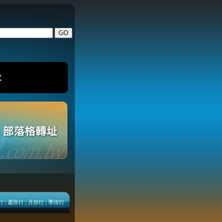
改
行
|
週排行
|
月排行
|
季排行