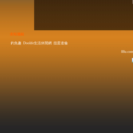
友站連結
釣魚趣
Doolife生活休閒網
扭蛋達倫
88u.com