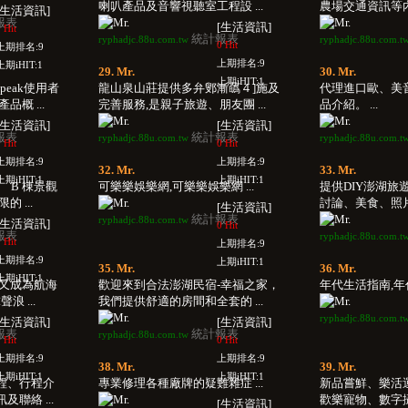
喇叭產品及音響視聽室工程設 ...
農場交通資訊等內容
[生活資訊]
報表
[生活資訊]
 Hit
統計報表
ryphadjc.88u.com.tw
ryphadjc.88u.com.t
0 Hit
上期排名:9
上期排名:9
上期iHIT:1
29. Mr.
30. Mr.
上期iHIT:1
peak使用者
龍山泉山莊提供多弁鄋漸蘤４]施及
代理進口歐、美
概 ...
完善服務,是親子旅遊、朋友團 ...
品介紹。 ...
[生活資訊]
[生活資訊]
報表
統計報表
ryphadjc.88u.com.tw
ryphadjc.88u.com.t
 Hit
0 Hit
上期排名:9
上期排名:9
32. Mr.
33. Mr.
上期iHIT:1
上期iHIT:1
、 B 棟景觀
可樂樂娛樂網,可樂樂娛樂網 ...
提供DIY澎湖旅
 ...
討論、美食、照片等
[生活資訊]
統計報表
ryphadjc.88u.com.tw
[生活資訊]
0 Hit
報表
ryphadjc.88u.com.t
 Hit
上期排名:9
上期排名:9
上期iHIT:1
35. Mr.
36. Mr.
上期iHIT:1
間又成為航海
歡迎來到合法澎湖民宿-幸福之家，
年代生活指南,年代
浪 ...
我們提供舒適的房間和全套的 ...
ryphadjc.88u.com.t
[生活資訊]
[生活資訊]
報表
統計報表
ryphadjc.88u.com.tw
 Hit
0 Hit
上期排名:9
上期排名:9
38. Mr.
39. Mr.
上期iHIT:1
上期iHIT:1
程、行程介
專業修理各種廠牌的疑難雜症 ...
新品嘗鮮、樂活
聯絡 ...
歡樂寵物、數字攝影
[生活資訊]