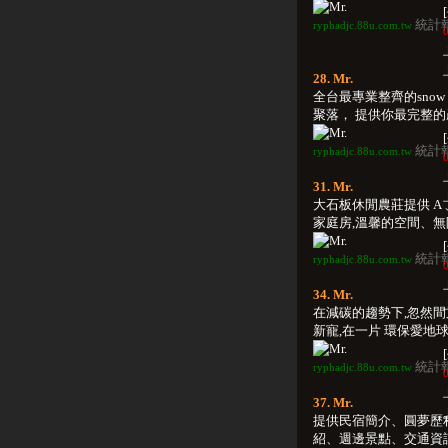
統計
ryphadjc.88u.com.tw
0
28. Mr.
全台最專業整齊的snow 
聚落， 提供你最完整的產品
統計
ryphadjc.88u.com.tw
0
31. Mr.
大石板休閒農莊提供 A 
家庭房,溫馨的空間、無限的
統計
ryphadjc.88u.com.tw
0
34. Mr.
在減碳的趨勢下,忽然
新寵,在一片 環保愛地球聲
統計
ryphadjc.88u.com.tw
0
37. Mr.
提供民宿簡介、圓夢歷
紹、週邊景點、交通資訊及