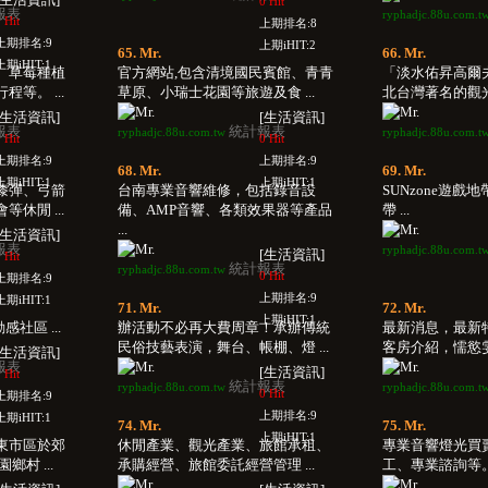
0 Hit
報表
ryphadjc.88u.com.t
 Hit
上期排名:8
上期排名:9
上期iHIT:2
65. Mr.
66. Mr.
上期iHIT:1
、草莓種植
官方網站,包含清境國民賓館、青青
「淡水佑昇高爾
等。 ...
草原、小瑞士花園等旅遊及食 ...
北台灣著名的觀光勝
[生活資訊]
[生活資訊]
報表
統計報表
ryphadjc.88u.com.tw
ryphadjc.88u.com.t
 Hit
0 Hit
上期排名:9
上期排名:9
68. Mr.
69. Mr.
上期iHIT:1
上期iHIT:1
漆彈、弓箭
台南專業音響維修，包括錄音設
SUNzone遊戲地
休閒 ...
備、AMP音響、各類效果器等產品
帶 ...
...
[生活資訊]
報表
ryphadjc.88u.com.t
[生活資訊]
 Hit
統計報表
ryphadjc.88u.com.tw
0 Hit
上期排名:9
上期排名:9
上期iHIT:1
71. Mr.
72. Mr.
上期iHIT:1
感社區 ...
辦活動不必再大費周章！承辦傳統
最新消息，最新
民俗技藝表演，舞台、帳棚、燈 ...
客房介紹，懦慾雯苤
[生活資訊]
報表
[生活資訊]
 Hit
統計報表
ryphadjc.88u.com.tw
ryphadjc.88u.com.t
0 Hit
上期排名:9
上期排名:9
上期iHIT:1
74. Mr.
75. Mr.
上期iHIT:1
東市區於郊
休閒產業、觀光產業、旅館承租、
專業音響燈光買
村 ...
承購經營、旅館委託經營管理 ...
工、專業諮詢等。 .