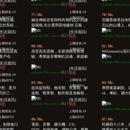
[生活資訊]
[生活資訊]
報表
統計報表
ryphadjc.88u.com.tw
ryphadjc.88u.com.t
 Hit
0 Hit
上期排名:10
上期排名:10
77. Mr.
78. Mr.
上期iHIT:0
上期iHIT:0
簡報設備、
融合傳統峇里與時尚簡約設計的建
宜蘭香格里拉休
系統 ...
築風格,充分運用當地建材,石板 ...
元山的山麓上，約2
[生活資訊]
[生活資訊]
報表
統計報表
ryphadjc.88u.com.tw
ryphadjc.88u.com.t
 Hit
0 Hit
上期排名:10
上期排名:10
80. Mr.
81. Mr.
上期iHIT:0
上期iHIT:0
產高品質真
高音質高震撼，全新環繞音效體
Williamsalon流
在 ...
驗，專業級音響喇叭設備，家庭劇
...
ryphadjc.88u.com.t
[生活資訊]
報表
[生活資訊]
 Hit
統計報表
ryphadjc.88u.com.tw
0 Hit
上期排名:10
上期排名:10
上期iHIT:0
83. Mr.
84. Mr.
上期iHIT:0
夢想。星月
提供益智類、換衣類、兒童類、解
專營家庭劇院、
三 ...
迷類、戰爭類、動作類及策略類 ...
ok、喇叭、擴
...
[生活資訊]
[生活資訊]
報表
統計報表
ryphadjc.88u.com.tw
 Hit
0 Hit
ryphadjc.88u.com.t
上期排名:10
上期排名:10
上期iHIT:0
上期iHIT:0
86. Mr.
87. Mr.
年，初期進口
電視、音響、擴大機、CD、
民國四十八年，
究開 ...
DVD，到府維修，價格公道，服務
慘重的八七水災，不