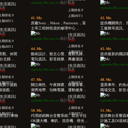
統計報表
ryphadjc.88u.com.tw
[生活資訊]
0 Hit
報表
ryphadjc.88u.com.t
 Hit
上期排名:9
上期排名:9
上期iHIT:1
41. Mr.
42. Mr.
上期iHIT:1
原廠Sony，Nikon，Panisonic，富
提供機關簡介、
士等工程師投資的修理中心 ...
工服務等資訊。 ..
[生活資訊]
報表
[生活資訊]
 Hit
統計報表
ryphadjc.88u.com.tw
ryphadjc.88u.com.t
0 Hit
上期排名:9
上期排名:9
上期iHIT:1
44. Mr.
45. Mr.
上期iHIT:1
景觀、休閒
藝術設計、散文心聲、運動先鋒、
提供最新的國語歌歌
縣 ...
電玩資訊、影音娛樂、興趣漫談 ...
ryphadjc.88u.com.t
[生活資訊]
[生活資訊]
報表
統計報表
ryphadjc.88u.com.tw
 Hit
0 Hit
上期排名:8
上期排名:9
47. Mr.
48. Mr.
上期iHIT:2
上期iHIT:1
免費小遊戲
關注兩性、午夜聊齋、保健保養、
靈異事件、釣魚
遊戲 ...
潮男地帶、玩轉電腦、運動健身 ...
職場交流、影音介紹
[生活資訊]
[生活資訊]
報表
統計報表
ryphadjc.88u.com.tw
ryphadjc.88u.com.t
 Hit
0 Hit
上期排名:9
上期排名:9
50. Mr.
51. Mr.
上期iHIT:1
上期iHIT:1
布里流行事物
代理經銷舞台音響系統、綜合卡拉
提供舞台音響器
OK擴大機、喇叭、混音機、燈光 ...
計施工及DJ器材設
[生活資訊]
[生活資訊]