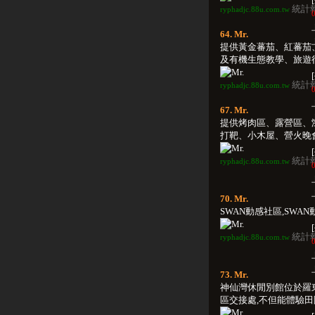
統計
ryphadjc.88u.com.tw
0
64. Mr.
提供黃金蕃茄、紅蕃茄
及有機生態教學、旅遊行程
統計
ryphadjc.88u.com.tw
0
67. Mr.
提供烤肉區、露營區、
打靶、小木屋、營火晚會等
統計
ryphadjc.88u.com.tw
0
70. Mr.
SWAN動感社區,SWAN動
統計
ryphadjc.88u.com.tw
0
73. Mr.
神仙灣休閒別館位於羅
區交接處,不但能體驗田園鄉