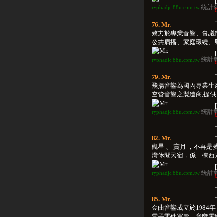
統計
ryphadjc.88u.com.tw
0
76. Mr.
致力於專業音響、會議
公共廣播、家庭環繞、監控
統計
ryphadjc.88u.com.tw
0
79. Mr.
飛揚音響為國內專業生
空管音響之製造商,提供客戶
統計
ryphadjc.88u.com.tw
0
82. Mr.
觀星 、 賞月 ，不再是
灣休閒民宿，係一棟西式的
統計
ryphadjc.88u.com.tw
0
85. Mr.
金曲音響成立於1984
電子零件買賣，音響電路研