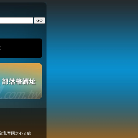
改
論壇,帝國之心☆綜