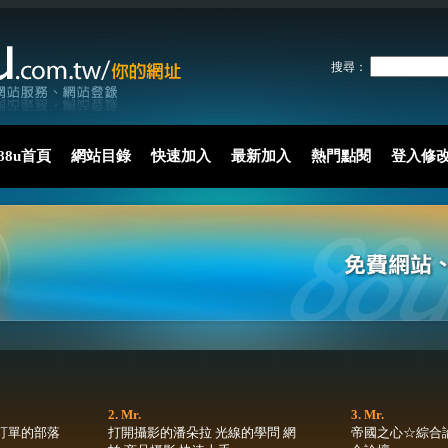
搜尋：
88u首頁
網站目錄
快速加入
最新加入
熱門點閱
登入修
2. Mr.
3. Mr.
訂單的部落
打開攝影的潘朵拉 光線的學問 網
帝國之心☆綜合