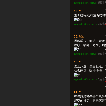
統計
ryphadjc.88u.com.tw
0
52. Mr.
孟奇拉時尚網,孟奇拉時尚網
統計
ryphadjc.88u.com.tw
0
55. Mr.
黑膠唱片、喇叭、音響
唱頭、唱針、光悅、唱臂、
統計
ryphadjc.88u.com.tw
0
58. Mr.
愛上旅遊、美容化妝、
知名建築、咖啡怡情、手機
統計
ryphadjc.88u.com.tw
0
61. Mr.
神農獎是禮榮譽與責任
農獎的肯定，是未來讓我們