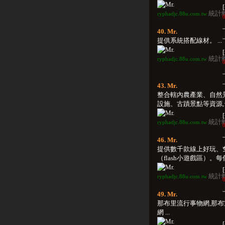
統計
ryphadjc.88u.com.tw
0
40. Mr.
提供系統搭配線材。 ...
統計
ryphadjc.88u.com.tw
0
43. Mr.
整合轄內農產業、自然
設施、古蹟景點等資源,台北
統計
ryphadjc.88u.com.tw
0
46. Mr.
提供數千款線上好玩、
（flash小遊戲區）。每個
統計
ryphadjc.88u.com.tw
0
49. Mr.
那布里流行事物網,那
網 ...