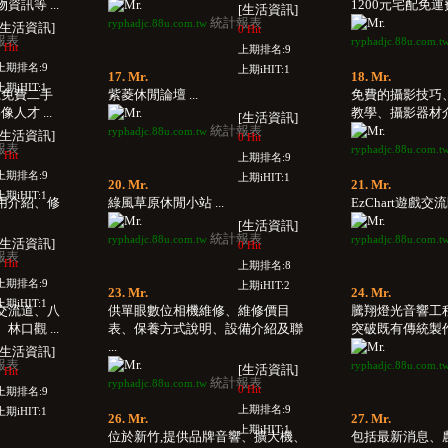
訊等 ...
1200元宅配免運
[生活資訊]
統計報表
ryphadjc.88u.com.tw
[生活資訊]
0 Hit
報表
ryphadjc.88u.com.t
 Hit
上期排名:9
上期排名:9
上期iHIT:1
17. Mr.
18. Mr.
上期iHIT:1
,免費二手
紫菱休閒論壇 ...
免費的攝影技巧
人才 ...
教學、攝影器材介紹
[生活資訊]
統計報表
ryphadjc.88u.com.tw
[生活資訊]
0 Hit
報表
ryphadjc.88u.com.t
 Hit
上期排名:9
上期排名:9
上期iHIT:1
20. Mr.
21. Mr.
上期iHIT:1
用介紹、修
綠風草原休閒小站 ...
EzChart遊戲交流區
[生活資訊]
統計報表
ryphadjc.88u.com.tw
ryphadjc.88u.com.t
[生活資訊]
0 Hit
報表
 Hit
上期排名:8
上期排名:9
上期iHIT:2
23. Mr.
24. Mr.
上期iHIT:1
交流道、八
供單眼數位相機維修、維修價目
騰翔燈光音響工
口觀 ...
表、保養方式說明、設備介紹及聯
突破既有傳統製作模
...
[生活資訊]
報表
ryphadjc.88u.com.t
[生活資訊]
 Hit
統計報表
ryphadjc.88u.com.tw
0 Hit
上期排名:9
上期排名:9
上期iHIT:1
26. Mr.
27. Mr.
上期iHIT:1
位於新竹,提供品牌音響、擴大機、
包括最新消息、