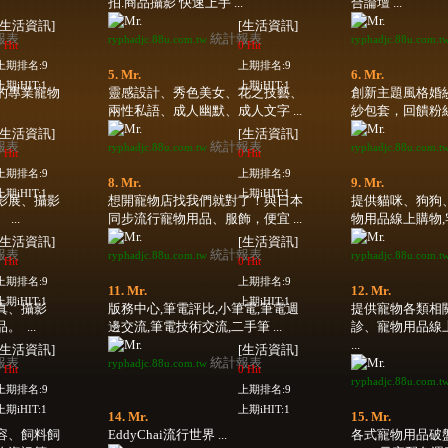
拍.商品攝影 快速上手 ...
合論壇 ...
[生活資訊]
[生活資訊]
報表
統計報表
ryphadjc.88u.com.tw
ryphadjc.88u.com.t
 Hit
0 Hit
上期排名:9
上期排名:9
5. Mr.
6. Mr.
上期iHIT:1
上期iHIT:1
的專業寵物
靈感設計、秀色美女、花之技藝、
創新主題風格婚
兩性私語、成人幽默、成人文字 ...
紗包套，回饋粉絲驚
[生活資訊]
[生活資訊]
報表
統計報表
ryphadjc.88u.com.tw
ryphadjc.88u.com.t
 Hit
0 Hit
上期排名:9
上期排名:9
8. Mr.
9. Mr.
上期iHIT:1
上期iHIT:1
影展、攝影
想開寵物店找我們就對了！與日本
提供貓咪、狗狗
..
同步流行寵物用品、服飾，便宜 ...
物用品線上購物,宅
[生活資訊]
[生活資訊]
報表
統計報表
ryphadjc.88u.com.tw
ryphadjc.88u.com.t
 Hit
0 Hit
上期排名:9
上期排名:9
11. Mr.
12. Mr.
上期iHIT:1
上期iHIT:1
真、攝影
版務中心,筆電評比,小筆電,筆電週
提供寵物各類相
 ...
邊交流,筆電技術交流,二手筆 ...
診、寵物用品線
...
[生活資訊]
[生活資訊]
報表
統計報表
ryphadjc.88u.com.tw
 Hit
0 Hit
ryphadjc.88u.com.t
上期排名:9
上期排名:9
上期iHIT:1
上期iHIT:1
14. Mr.
15. Mr.
容、飼料飼
EddyChai流行世界 ...
各式寵物用品破