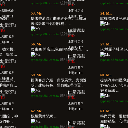
報表
統計報表
ryphadjc.88u.com.tw
ryphadjc.88u.com.t
 Hit
0 Hit
上期排名:9
上期排名:9
53. Mr.
54. Mr.
上期iHIT:1
上期iHIT:1
 ...
提供香港流行曲歌詞分享、上載及
歐樺國際資訊網,歐
未出版歌曲歌詞投稿。 ...
[生活資訊]
報表
ryphadjc.88u.com.t
[生活資訊]
 Hit
統計報表
ryphadjc.88u.com.tw
0 Hit
上期排名:8
上期排名:8
上期iHIT:2
56. Mr.
57. Mr.
上期iHIT:2
、擴大機、
買東西 開店王,免費購物車申請。 ...
PC城電子社區,PC
揚聲 ...
[生活資訊]
統計報表
ryphadjc.88u.com.tw
ryphadjc.88u.com.t
[生活資訊]
0 Hit
報表
 Hit
上期排名:9
上期排名:9
上期iHIT:1
59. Mr.
60. Mr.
上期iHIT:1
心語星願、
提供客房介紹、房型展示、房價說
提供汽車衛星導
新寵 ...
明、建築特色、懦慾峖a理位置 ...
TV&VCD、汽
好者資訊 ...
[生活資訊]
[生活資訊]
報表
統計報表
ryphadjc.88u.com.tw
 Hit
0 Hit
ryphadjc.88u.com.t
上期排名:9
上期排名:9
上期iHIT:1
上期iHIT:1
62. Mr.
63. Mr.
的開始 ，神
飄飄葉休閒網 ...
時尚元素、運動
要 ...
服飾精品、心理測試
[生活資訊]
統計報表
ryphadjc.88u.com.tw
[生活資訊]