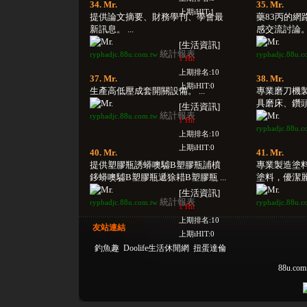
34. Mr.
35. Mr.
上期iHIT:1
提供論文摘要、財務學刊、學會最
藥83丙的網
新訊息。 ...
感交流討論。 .
[生活資訊]
統計報表
ryphadjc.88u.com.tw
ryphadjc.88u.c
1 Hit
上期排名:10
37. Mr.
38. Mr.
上期iHIT:0
生產高低壓成套開關設備。 ...
專業磨刀機
具磨床、鑽頭
[生活資訊]
統計報表
ryphadjc.88u.com.tw
1 Hit
ryphadjc.88u.c
上期排名:10
上期iHIT:0
40. Mr.
41. Mr.
提供塑膠瓶誘蟒噢驉B塑膠瓶誧橨
專業製造塗
鉹蟒噢驉B塑膠瓶遞狳耤B塑膠瓶 ...
塗料，優潔麗
[生活資訊]
統計報表
ryphadjc.88u.com.tw
ryphadjc.88u.c
1 Hit
上期排名:10
友站連結
上期iHIT:0
釣魚趣
Doolife生活休閒網
扭蛋達倫
88u.com.