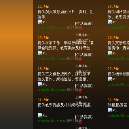
22. Mr.
23. Mr.
提供演員潘慧如的照片、資料、討
提供網路管
論等。 ...
政、教學資源
[生活資訊]
統計報表
ryphadjc.88u.com.tw
ryphadjc.88u.c
1 Hit
上期排名:9
25. Mr.
26. Mr.
上期iHIT:1
提供在家工作、網路行銷策略、兼
提供實景網
職全職資訊、教育訓練及輔導創 ...
景房仲、實景
[生活資訊]
統計報表
ryphadjc.88u.com.tw
ryphadjc.88u.c
1 Hit
上期排名:9
28. Mr.
29. Mr.
上期iHIT:1
提供王文俊教授簡介、課程教學、
提供機車相關
論文著作、網站連結、留言板。 ...
ryphadjc.88u.c
[生活資訊]
統計報表
ryphadjc.88u.com.tw
1 Hit
上期排名:9
31. Mr.
32. Mr.
上期iHIT:1
提供教學資訊及相關網站等資訊。
熊貓,貼圖區 ..
...
ryphadjc.88u.c
[生活資訊]
統計報表
ryphadjc.88u.com.tw
1 Hit
上期排名:9