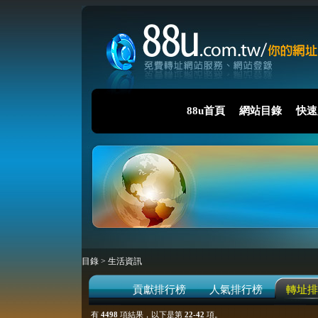
88u首頁
網站目錄
快速
目錄
>
生活資訊
貢獻排行榜
人氣排行榜
轉址排
有
4498
項結果，以下是第
22-42
項。