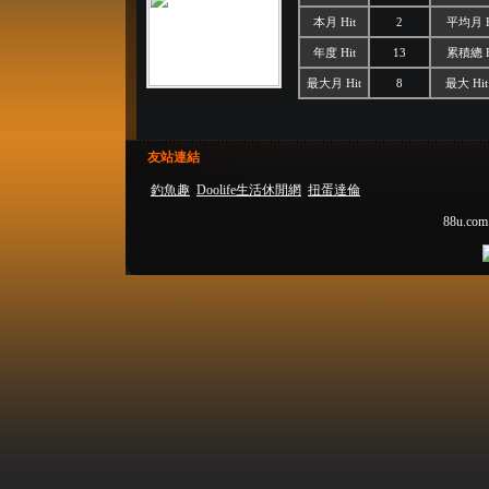
本月 Hit
2
平均月 H
年度 Hit
13
累積總 H
最大月 Hit
8
最大 Hit
友站連結
釣魚趣
Doolife生活休閒網
扭蛋達倫
88u.com.