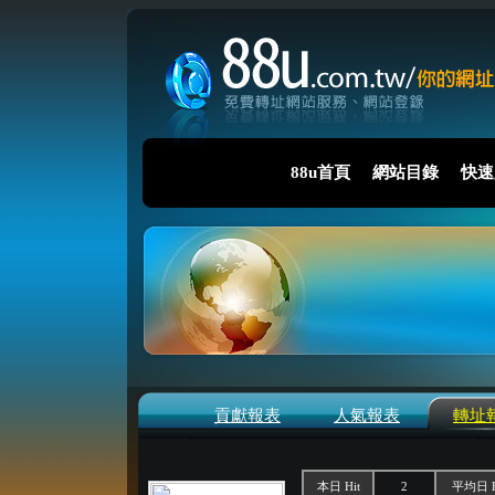
88u首頁
網站目錄
快速
貢獻報表
人氣報表
轉址
本日 Hit
2
平均日 H