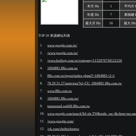
本月 Hit
1
平均月 H
年度 Hit
7
累積總 H
最大月 Hit
16
最大 Hit
TOP 50 來源網址列表
1.
www.google.com.tw/
2.
/www.google.com.tw/
3.
/www.hotfrog.com.tw/company/1132070730121216
4.
1064881.88u.com.tw
5.
88u.com.tw/report/index.phtml?+1064881+2+1
6.
78.29.51.27/antivirus/?s1=CU_1064881.88u.com.tw
7.
www.88u.com.tw
8.
1064881.88u.com.tw/
9.
tunesound.web66.88u.com.tw
10.
www.google.com/search?hl=zh-TW&redir_esc=&client=ms-an
11.
/www.google.com/
12.
/vk.com/cheltrichestvo