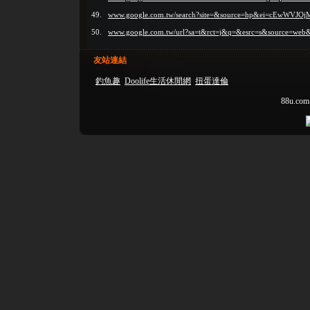
49.
www.google.com.tw/search?site=&source=hp&ei=cE
50.
www.google.com.tw/url?sa=t&rct=j&q=&esrc=s&sourc
友站連結
釣魚趣
Doolife生活休閒網
扭蛋達倫
88u.com.