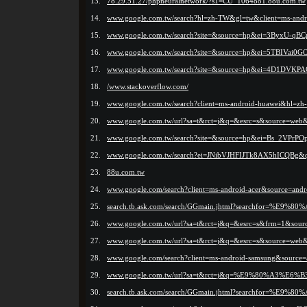
13.
78.29.51.27/phpneuralnetwork/?s1=CU_1064881.88u.com.tw
14.
www.google.com.tw/search?hl=zh-TW&gl=tw&client=ms-andr
15.
www.google.com.tw/search?site=&source=hp&ei=3By
16.
www.google.com.tw/search?site=&source=hp&ei=5T
17.
www.google.com.tw/search?site=&source=hp&ei=4D
18.
/www.stackoverflow.com/
19.
www.google.com.tw/search?client=ms-android-huawei&hl=z
20.
www.google.com.tw/url?sa=t&rct=j&q=&esrc=s&sourc
21.
www.google.com.tw/search?site=&source=hp&ei=Bs
22.
www.google.com.tw/search?ei=JNibVJHFIJTk8AX5
23.
88u.com.tw
24.
www.google.com/search?client=ms-android-acer&source=a
25.
search.tb.ask.com/search/GGmain.jhtml?searchfor=
26.
www.google.com.tw/url?sa=t&rct=j&q=&esrc=s&frm=1&s
27.
www.google.com.tw/url?sa=t&rct=j&q=&esrc=s&source=
28.
www.google.com/search?client=ms-android-samsung&sourc
29.
www.google.com.tw/url?sa=t&rct=j&q=%E9%80%A3
30.
search.tb.ask.com/search/GGmain.jhtml?searchfo