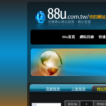
88u首頁
網站目錄
快速
貢獻報表
人氣報表
轉址
本日 Hit
0
平均日 H