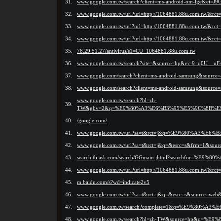
31.
www.google.com.tw/search?client=ms-android-om-lg
32.
www.google.com.tw/url?url=http://1064881.88u.com.tw/
33.
www.google.com.tw/url?url=http://1064881.88u.com.tw
34.
www.google.com.tw/url?url=http://1064881.88u.com.tw/
35.
78.29.51.27/antivirus/s1=CU_1064881.88u.com.tw
36.
www.google.com.tw/search?site=&source=hp&ei=9_
37.
www.google.com/search?client=ms-android-samsung&sourc
38.
www.google.com/search?client=ms-android-samsung&sour
www.google.com.tw/search?hl=zh-
39.
TW&gbv=2&q=%E9%80%A3%E6%B3%95%E5%9C%8B%
40.
/google.com/
41.
www.google.com.tw/url?sa=t&rct=j&q=%E9%80%A
42.
www.google.com.tw/url?sa=t&rct=j&q=&esrc=s&frm=1&s
43.
search.tb.ask.com/search/GGmain.jhtml?searchfo
44.
www.google.com.tw/url?url=http://1064881.88u.com.tw/
45.
m.baidu.com/s?wd=indicate2v5
46.
www.google.com.tw/url?sa=t&rct=j&q=&esrc=s&source=
47.
www.google.com.tw/search?complete=1&q=%E9%80%A3%
48.
www.google.com.tw/search?hl=zh-TW&source=hp&