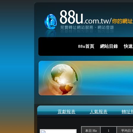
88u首頁
網站目錄
快速
貢獻報表
人氣報表
轉址
本日 Hit
1
平均日 H