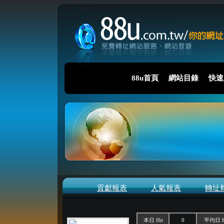
88u首頁
網站目錄
快速
貢獻報表
人氣報表
轉址
本日 Hit
0
平均日 H