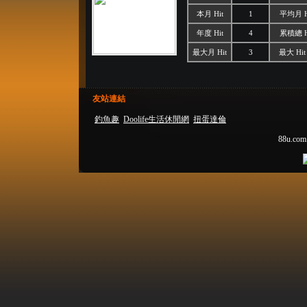
本月 Hit
1
平均月 H
年度 Hit
4
累積總 H
最大月 Hit
3
最大 Hit
友站連結
釣魚趣
Doolife生活休閒網
扭蛋達倫
88u.com.