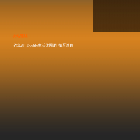
友站連結
釣魚趣
Doolife生活休閒網
扭蛋達倫