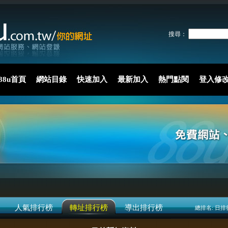
搜尋：
88u首頁
網站目錄
快速加入
最新加入
熱門點閱
登入修
人氣排行榜
轉址排行榜
導出排行榜
總排名:
日排