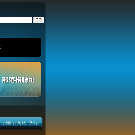
改
行
|
週排行
|
月排行
|
季排行