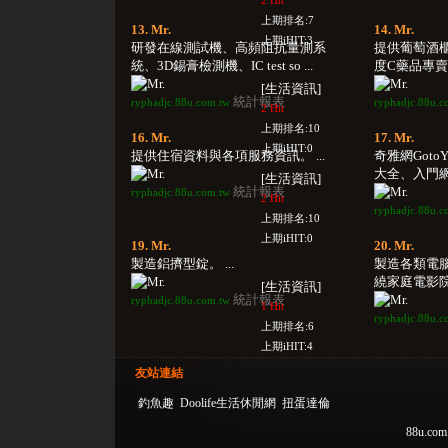
2 Hit
上期排名:7
13. Mr.
14. Mr.
上期iHIT:3
研發在線測試機、高頻阻抗量測系
提供葡萄酒
統、3D錫膏檢測機、IC test so ...
度C藥品專賣櫃
[生活資訊]
統計報表
ryphadjc.88u.com.tw
ryphadjc.88u.c
2 Hit
上期排名:10
16. Mr.
17. Mr.
上期iHIT:0
提供住宿資料與各項服務資訊。 ...
奇雅網Goto
大全、入門網站
[生活資訊]
統計報表
ryphadjc.88u.com.tw
2 Hit
ryphadjc.88u.c
上期排名:10
上期iHIT:0
19. Mr.
20. Mr.
製造鋁擠型錠。 ...
製造各類電
繞家庭電影院相
[生活資訊]
統計報表
ryphadjc.88u.com.tw
1 Hit
ryphadjc.88u.c
上期排名:6
上期iHIT:4
友站連結
釣魚趣
Doolife生活休閒網
扭蛋達倫
88u.com.