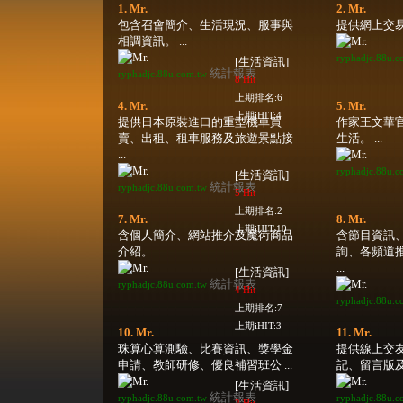
1. Mr.
2. Mr.
包含召會簡介、生活現況、服事與
提供網上交易服
相調資訊。 ...
ryphadjc.88u.c
[生活資訊]
統計報表
ryphadjc.88u.com.tw
8 Hit
上期排名:6
4. Mr.
5. Mr.
上期iHIT:4
提供日本原裝進口的重型機車買
作家王文華
賣、出租、租車服務及旅遊景點接
生活。 ...
...
ryphadjc.88u.c
[生活資訊]
統計報表
ryphadjc.88u.com.tw
5 Hit
上期排名:2
7. Mr.
8. Mr.
上期iHIT:10
含個人簡介、網站推介及魔術商品
含節目資訊、
介紹。 ...
詢、各頻道
...
[生活資訊]
統計報表
ryphadjc.88u.com.tw
4 Hit
ryphadjc.88u.c
上期排名:7
上期iHIT:3
10. Mr.
11. Mr.
珠算心算測驗、比賽資訊、獎學金
提供線上交
申請、教師研修、優良補習班公 ...
記、留言版及聊
[生活資訊]
統計報表
ryphadjc.88u.com.tw
ryphadjc.88u.c